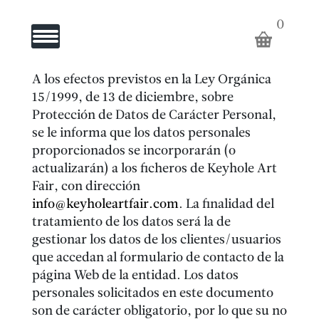
ARTISTAS
0
Toggle Navigation
GALERÍA
A los efectos previstos en la Ley Orgánica
EL
15/1999, de 13 de diciembre, sobre
Protección de Datos de Carácter Personal,
se le informa que los datos personales
PUNTO
proporcionados se incorporarán (o
actualizarán) a los ficheros de Keyhole Art
ROJO
Fair, con dirección
info@keyholeartfair.com
. La finalidad del
ARTISTAS
tratamiento de los datos será la de
gestionar los datos de los clientes/usuarios
KEYHOLE
que accedan al formulario de contacto de la
página Web de la entidad. Los datos
personales solicitados en este documento
son de carácter obligatorio, por lo que su no