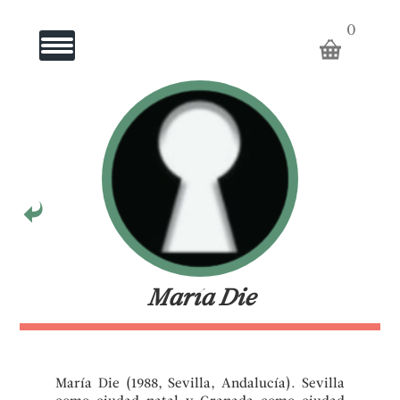
ARTISTAS
0
Toggle Navigation
GALERÍA
EL
PUNTO
ROJO
ARTISTAS
María Die
KEYHOLE
María Die (1988, Sevilla, Andalucía). Sevilla