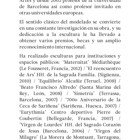
Artes y desde 2003 profesor de la Universidad
de Barcelona así como profesor invitado en
otras universidades europeas.
El sentido clásico del modelado se convierte
en una constante investigación en su obra, y su
dedicación a la escultura le ha llevado a
obtener varios premios, becas y un amplio
reconocimiento internacional.
Ha realizado esculturas para instituciones y
espacios públicos: ‘Maternitat’ Médiathèque
(Le Fousseret, Francia, 2012) / ’El reencuentro
de Ars’ HH. de la Sagrada Familia. (Sigüenza,
2010) / ’Equilibrio’ Alcañiz (Teruel, 2008) /
‘Beato Francisco Alfredo’ (Santa Marina del
Rey, León, 2008) / ’Simetría’ (Terrassa,
Barcelona, 2007) / ‘700o Aniversario de la
Ceca de Sariñena’ (Sariñena, Huesca, 2007) /
‘Eurythmia’ Centro deportivo Pierre de
Coubertin (Bellegarde, Francia, 2007) /
’Virgen de Lourdes’ HH. del Sagrado Corazón
de Jesus (Barcelona, 2006) / ‘Virgen del
Milagro’ (La Morera de Montsant, Tarragona,