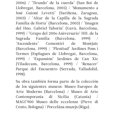
2006) / ’Tirando’ de la cuerda’ (San Boi de
Llobregat, Barcelona, 2005) / ‘Monumento a
José Guioni Levetti’ (Sariñena, Zaragoza,
2003) / ’Altar de la Capilla de la Sagrada
Familia de Horta’ (Barcelona, 2003) / ’Imagen
del Hno. Gabriel Taborin’ (Gavà, Barcelona,
1999) / ’Grupo del 200o Aniversario’ HH. de la
Sagrada Familia (Barcelona, 1999) /
‘Ascendente’ Cementiri de Montjuïc
(Barcelona, 1999) / ‘Plenitud’ Jardines Pons i
Termes (Esplugues de Llobregat, Barcelona,
1999) / ‘Expansión’ Jardines de Can Xic
(Viladecans, Barcelona, 1999) / ‘Renacer’
Parque del Encuentro (Serrada, Valladolid,
1998).
Su obra también forma parte de la colección
de los siguientes museos: Museo Europeo de
Arte Moderno (Barcelona) / Museo di Arte
Contemporania di Sicilia (Catania) /
MAGI’900 Museo delle eccelenze (Pieve di
Cento, Bologna) / Porcelāna muzejs (Riga).