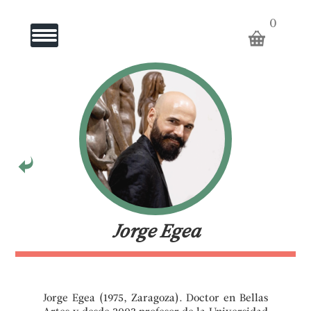
ARTISTAS
0
Toggle Navigation
GALERÍA
EL
PUNTO
ROJO
ARTISTAS
Jorge Egea
KEYHOLE
Jorge Egea (1975, Zaragoza). Doctor en Bellas