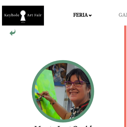
FERIA
GA