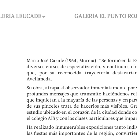
LERÍA LÉUCADE
GALERÍA EL PUNTO RO
María José Caride (1964, Murcia). “Se formó en la E
diversos cursos de especialización, y continuo su f
que, por su reconocida trayectoria destacarí
Avellaneda.
Su obra, atrapa al observador inmediatamente por su
profundos mensajes que transmite haciéndonos refle
que inquietan a la mayaría de las personas y en part
de sus pinceles trata de hacerlos más visibles. Gr
estudio ubicado en el corazón de la ciudad donde co
el colegio AIS y con las clases particulares que impa
Ha realizado innumerables exposiciones tanto indiv
las fiestas más importantes de la región, convirti